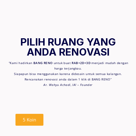
PILIH RUANG YANG
ANDA RENOVASI
“Kami hadirkan
BANG RENO
untuk buat
RAB+2D+3D
menjadi mudah dengan
harga terjangkau.
Siapapun bisa menggunakan karena didesain untuk semua kalangan.
Rencanakan renovasi anda dalam 1 klik di BANG RENO”
Ar. Wahyu Achadi, IAI – Founder
5 Koin