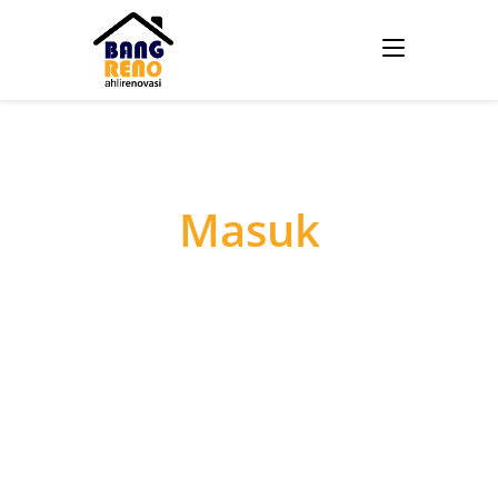
Masuk
Username atau E-mail
*
Password
*