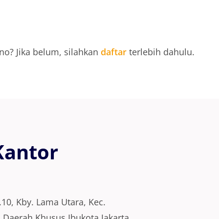
o? Jika belum, silahkan
daftar
terlebih dahulu.
Kantor
.10, Kby. Lama Utara, Kec.
, Daerah Khusus Ibukota Jakarta