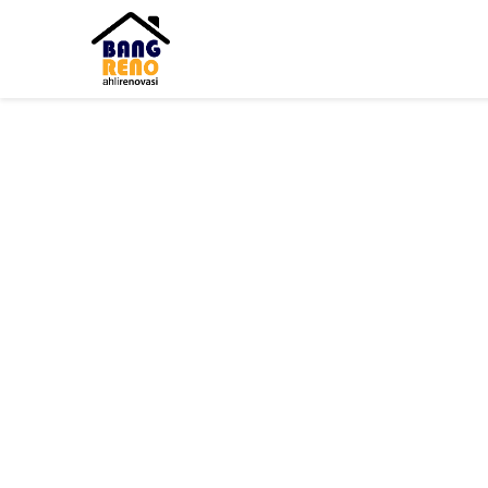
Username atau E-mail
*
Password
*