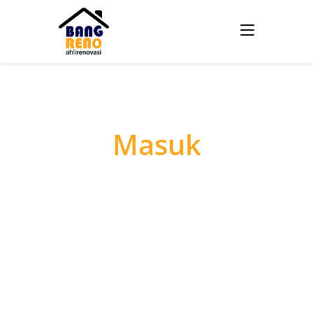
Masuk
Username atau E-mail
*
Password
*